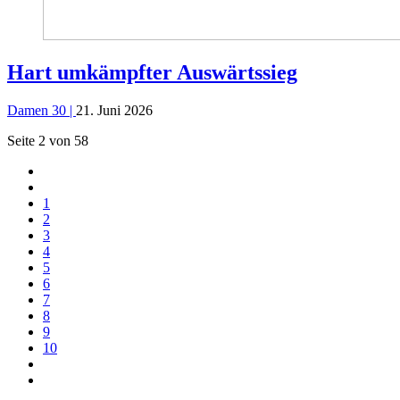
Hart umkämpfter Auswärtssieg
Damen 30 |
21. Juni 2026
Seite 2 von 58
1
2
3
4
5
6
7
8
9
10