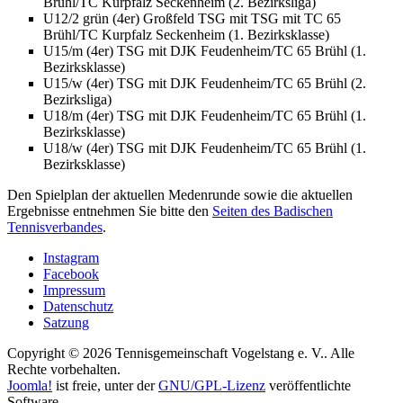
Brühl/TC Kurpfalz Seckenheim (2. Bezirksliga)
U12/2 grün (4er) Großfeld TSG mit TSG mit TC 65
Brühl/TC Kurpfalz Seckenheim (1. Bezirksklasse)
U15/m (4er) TSG mit DJK Feudenheim/TC 65 Brühl (1.
Bezirksklasse)
U15/w (4er) TSG mit DJK Feudenheim/TC 65 Brühl (2.
Bezirksliga)
U18/m (4er) TSG mit DJK Feudenheim/TC 65 Brühl (1.
Bezirksklasse)
U18/w (4er) TSG mit DJK Feudenheim/TC 65 Brühl (1.
Bezirksklasse)
Den Spielplan der aktuellen Medenrunde sowie die aktuellen
Ergebnisse entnehmen Sie bitte den
Seiten des Badischen
Tennisverbandes
.
Instagram
Facebook
Impressum
Datenschutz
Satzung
Copyright © 2026 Tennisgemeinschaft Vogelstang e. V.. Alle
Rechte vorbehalten.
Joomla!
ist freie, unter der
GNU/GPL-Lizenz
veröffentlichte
Software.