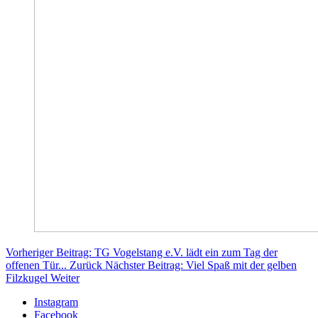
Vorheriger Beitrag: TG Vogelstang e.V. lädt ein zum Tag der
offenen Tür...
Zurück
Nächster Beitrag: Viel Spaß mit der gelben
Filzkugel
Weiter
Instagram
Facebook