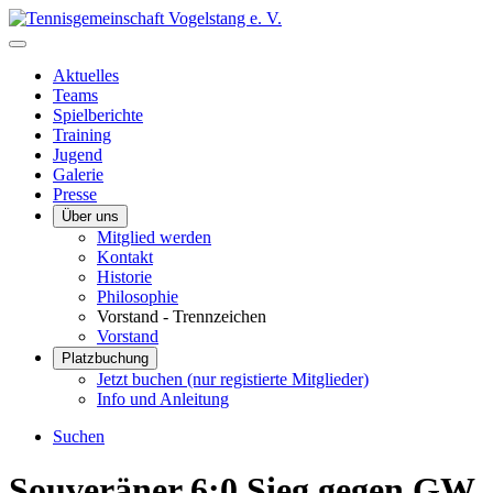
Aktuelles
Teams
Spielberichte
Training
Jugend
Galerie
Presse
Über uns
Mitglied werden
Kontakt
Historie
Philosophie
Vorstand - Trennzeichen
Vorstand
Platzbuchung
Jetzt buchen (nur registierte Mitglieder)
Info und Anleitung
Suchen
Souveräner 6:0 Sieg gegen GW