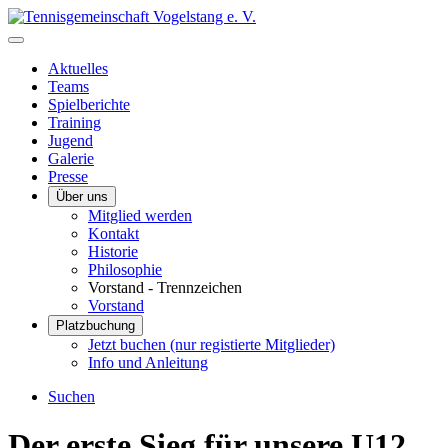
Aktuelles
Teams
Spielberichte
Training
Jugend
Galerie
Presse
Über uns
Mitglied werden
Kontakt
Historie
Philosophie
Vorstand - Trennzeichen
Vorstand
Platzbuchung
Jetzt buchen (nur registierte Mitglieder)
Info und Anleitung
Suchen
Der erste Sieg für unsere U12