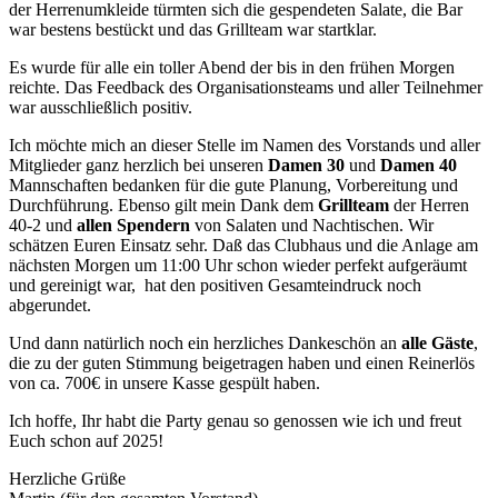
der Herrenumkleide türmten sich die gespendeten Salate, die Bar
war bestens bestückt und das Grillteam war startklar.
Es wurde für alle ein toller Abend der bis in den frühen Morgen
reichte. Das Feedback des Organisationsteams und aller Teilnehmer
war ausschließlich positiv.
Ich möchte mich an dieser Stelle im Namen des Vorstands und aller
Mitglieder ganz herzlich bei unseren
Damen 30
und
Damen 40
Mannschaften bedanken für die gute Planung, Vorbereitung und
Durchführung. Ebenso gilt mein Dank dem
Grillteam
der Herren
40-2 und
allen Spendern
von Salaten und Nachtischen. Wir
schätzen Euren Einsatz sehr. Daß das Clubhaus und die Anlage am
nächsten Morgen um 11:00 Uhr schon wieder perfekt aufgeräumt
und gereinigt war, hat den positiven Gesamteindruck noch
abgerundet.
Und dann natürlich noch ein herzliches Dankeschön an
alle Gäste
,
die zu der guten Stimmung beigetragen haben und einen Reinerlös
von ca. 700€ in unsere Kasse gespült haben.
Ich hoffe, Ihr habt die Party genau so genossen wie ich und freut
Euch schon auf 2025!
Herzliche Grüße