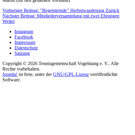
Martin (für den gesamten Vorstand)
Vorheriger Beitrag: "Begeisternde" Herbstwanderung
Zurück
Nächster Beitrag: Mitglieder­versammlung mit zwei Ehrungen
Weiter
Instagram
Facebook
Impressum
Datenschutz
Satzung
Copyright © 2026 Tennisgemeinschaft Vogelstang e. V.. Alle
Rechte vorbehalten.
Joomla!
ist freie, unter der
GNU/GPL-Lizenz
veröffentlichte
Software.