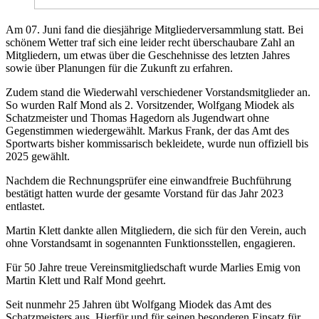
Am 07. Juni fand die diesjährige Mitgliederversammlung statt. Bei
schönem Wetter traf sich eine leider recht überschaubare Zahl an
Mitgliedern, um etwas über die Geschehnisse des letzten Jahres
sowie über Planungen für die Zukunft zu erfahren.
Zudem stand die Wiederwahl verschiedener Vorstandsmitglieder an.
So wurden Ralf Mond als 2. Vorsitzender, Wolfgang Miodek als
Schatzmeister und Thomas Hagedorn als Jugendwart ohne
Gegenstimmen wiedergewählt. Markus Frank, der das Amt des
Sportwarts bisher kommissarisch bekleidete, wurde nun offiziell bis
2025 gewählt.
Nachdem die Rechnungsprüfer eine einwandfreie Buchführung
bestätigt hatten wurde der gesamte Vorstand für das Jahr 2023
entlastet.
Martin Klett dankte allen Mitgliedern, die sich für den Verein, auch
ohne Vorstandsamt in sogenannten Funktionsstellen, engagieren.
Für 50 Jahre treue Vereinsmitgliedschaft wurde Marlies Emig von
Martin Klett und Ralf Mond geehrt.
Seit nunmehr 25 Jahren übt Wolfgang Miodek das Amt des
Schatzmeisters aus. Hierfür und für seinen besonderen Einsatz für