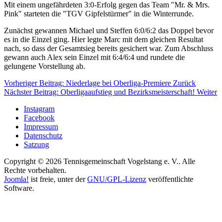
Mit einem ungefährdeten 3:0-Erfolg gegen das Team "Mr. & Mrs.
Pink" starteten die "TGV Gipfelstürmer" in die Winterrunde.
Zunächst gewannen Michael und Steffen 6:0/6:2 das Doppel bevor
es in die Einzel ging. Hier legte Marc mit dem gleichen Resultat
nach, so dass der Gesamtsieg bereits gesichert war. Zum Abschluss
gewann auch Alex sein Einzel mit 6:4/6:4 und rundete die
gelungene Vorstellung ab.
Vorheriger Beitrag: Niederlage bei Oberliga-Premiere
Zurück
Nächster Beitrag: Oberliga­aufstieg und Bezirks­meisterschaft!
Weiter
Instagram
Facebook
Impressum
Datenschutz
Satzung
Copyright © 2026 Tennisgemeinschaft Vogelstang e. V.. Alle
Rechte vorbehalten.
Joomla!
ist freie, unter der
GNU/GPL-Lizenz
veröffentlichte
Software.